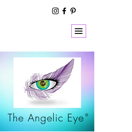
The Angelic Eye
®