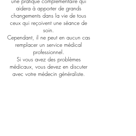
une pratique complémentaire qui
aidera à apporter de grands
changements dans la vie de tous
ceux qui reçoivent une séance de
soin.
Cependant, il ne peut en aucun cas
remplacer un service médical
professionnel.
Si vous avez des problèmes
médicaux, vous devez en discuter
avec votre médecin généraliste.
The Angelic Eye est installé en
Angleterre; de ce fait, tous soins
effectués en France seront ralliés aux
législations et assurances anglaises.
Contactez Stéphane pour
Réserver le